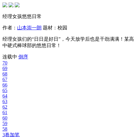
经理女孩悠悠日常
作者：
山本崇一朗
题材：
校园
经理女孩们的“日日是好日”，今天放学后也是干劲满满！某高
中硬式棒球部的悠悠日常！
连载中
倒序
70
69
68
67
66
65
64
63
62
61
60
59
58
3卷加笔