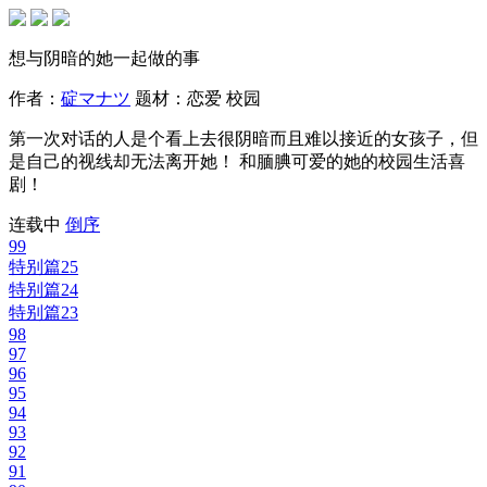
想与阴暗的她一起做的事
作者：
碇マナツ
题材：
恋爱
校园
第一次对话的人是个看上去很阴暗而且难以接近的女孩子，但
是自己的视线却无法离开她！ 和腼腆可爱的她的校园生活喜
剧！
连载中
倒序
99
特别篇25
特别篇24
特别篇23
98
97
96
95
94
93
92
91