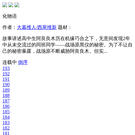
化物语
作者：
大暮维人/西尾维新
题材：
故事讲述高中生阿良良木历在机缘巧合之下，无意间发现2年
中从未交流过的同班同学——战场原黑仪的秘密。为了不让自
己的秘密暴露，战场原不断威胁阿良良木。但实...
连载中
倒序
193
192
191
190
189
188
187
186
185
184
183
182
181